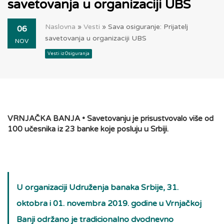
savetovanja u organizaciji UBS
Naslovna
»
Vesti
»
Sava osiguranje: Prijatelj
06
savetovanja u organizaciji UBS
NOV
Vesti iz Osiguranja
VRNJAČKA BANJA • Savetovanju je prisustvovalo više od
100 učesnika iz 23 banke koje posluju u Srbiji.
U organizaciji Udruženja banaka Srbije, 31.
oktobra i 01. novembra 2019. godine u Vrnjačkoj
Banji održano je tradicionalno dvodnevno