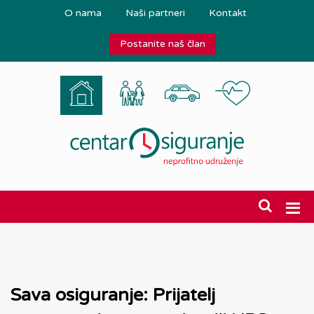
O nama
Naši partneri
Kontakt
Postanite naš član
Sava osiguranje: Prijatelj