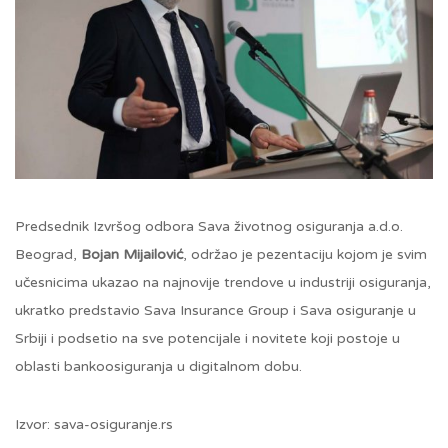
Predsednik Izvršog odbora Sava životnog osiguranja a.d.o.
Beograd,
Bojan Mijailović
, održao je pezentaciju kojom je svim
učesnicima ukazao na najnovije trendove u industriji osiguranja,
ukratko predstavio Sava Insurance Group i Sava osiguranje u
Srbiji i podsetio na sve potencijale i novitete koji postoje u
oblasti bankoosiguranja u digitalnom dobu.
Izvor: sava-osiguranje.rs