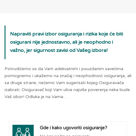
Napraviti pravi izbor osiguranja i rizika koje će biti
osigurani nije jednostavno, ali je neophodno i
važno, jer sigurnost zavisi od Vašeg izbora!
Potrudićemo se da Vam adekvatnim i pouzdanim savetima
pomognemo i ukažemo na značaj i neophodnost osiguranja, ali
sa druge strane, nećemo Vam sugerisati kojeg Osiguravača
izabrati. Osiguravač koji Vam uliva najviše poverenja neka bude
Vaš izbor! Odluka je na Vama…
Gde i kako ugovoriti osiguranje?