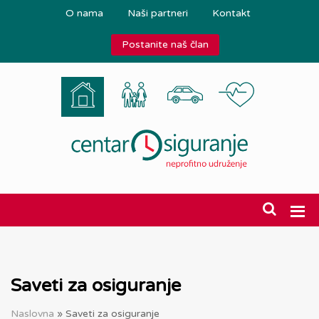
O nama
Naši partneri
Kontakt
Postanite naš član
Saveti za osiguranje
Naslovna
»
Saveti za osiguranje