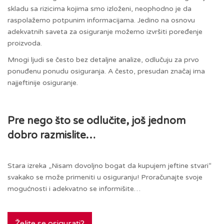
skladu sa rizicima kojima smo izloženi, neophodno je da
raspolažemo potpunim informacijama. Jedino na osnovu
adekvatnih saveta za osiguranje možemo izvršiti poređenje
proizvoda.
Mnogi ljudi se često bez detaljne analize, odlučuju za prvo
ponuđenu ponudu osiguranja. A često, presudan značaj ima
najjeftinije osiguranje.
Pre nego što se odlučite, još jednom
dobro razmislite…
Stara izreka „Nisam dovoljno bogat da kupujem jeftine stvari“
svakako se može primeniti u osiguranju! Proračunajte svoje
mogućnosti i adekvatno se informišite…
Želite se osigurati?