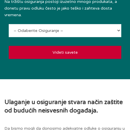
Na tržištu osiguranja postoji izuzetno mnogo produkata, a
donetu pravu odluku često je jako teško i zahteva dosta
vremena.
Videti savete
Ulaganje u osiguranje stvara način zaštite
od budućih neisvesnih događaja.
Da bismo mogli da donosimo adekvatne odluke o osiguranju u