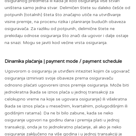
osiguranog predmeta ili kada je kod osiguranja više stvari
uništena samo jedna stvar. Delimičen štete su daleko češće od
potpunih (totalnih) šteta što značajno utiče na utvrđivanje
visine premije, na procenu rizika i planiranje budućih obaveza
osiguravača. Za razliku od potpunih, delimične štete ne
prekidaju odnose osiguranja što znači da ugovor i dalje ostaje
na snazi. Mogu se javiti kod većine vrsta osiguranja.
Dinamika plaćanja | payment mode / payment schedule
Ugovorom o osiguranju je utvrđeni intezitet kojim će ugovarač
osiguranja izmirivati svoje obaveze prema osiguravaču
odnosno plaćati ugovoreni iznos premije osiguranja. Može biti
jednokratna (kada se iznos plaća u jednoj transakciji za
celokupno vreme na koje se ugovara osiguranje) ili višekratna
(kada se iznos plaća u mesečnim, kvartalnim, polugodišnjim ili
godišnjim ratama). Da ne bi bilo zabune, kada se neko
osiguranje ugovori na godinu dana i premija plati u jednoj
transakciji, onda je to jednokratno plaćanje, ali ako je neko
osiguranje zaključeno na više godina i u jednoj transakciji je