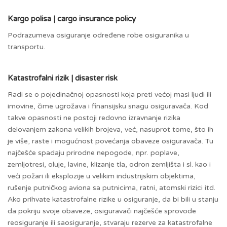
Kargo polisa | cargo insurance policy
Podrazumeva osiguranje određene robe osiguranika u
transportu.
Katastrofalni rizik | disaster risk
Radi se o pojedinačnoj opasnosti koja preti većoj masi ljudi ili
imovine, čime ugrožava i finansijsku snagu osiguravača. Kod
takve opasnosti ne postoji redovno izravnanje rizika
delovanjem zakona velikih brojeva, već, nasuprot tome, što ih
je više, raste i mogućnost povećanja obaveze osiguravača. Tu
najčešće spadaju prirodne nepogode, npr. poplave,
zemljotresi, oluje, lavine, klizanje tla, odron zemljišta i sl. kao i
veći požari ili eksplozije u velikim industrijskim objektima,
rušenje putničkog aviona sa putnicima, ratni, atomski rizici itd.
Ako prihvate katastrofalne rizike u osiguranje, da bi bili u stanju
da pokriju svoje obaveze, osiguravači najčešće sprovode
reosiguranje ili saosiguranje, stvaraju rezerve za katastrofalne