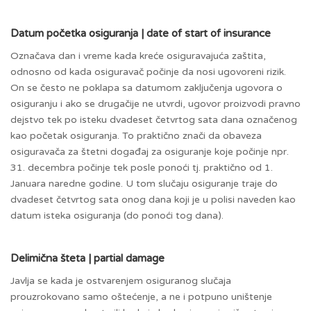
Datum početka osiguranja | date of start of insurance
Označava dan i vreme kada kreće osiguravajuća zaštita,
odnosno od kada osiguravač počinje da nosi ugovoreni rizik.
On se često ne poklapa sa datumom zaključenja ugovora o
osiguranju i ako se drugačije ne utvrdi, ugovor proizvodi pravno
dejstvo tek po isteku dvadeset četvrtog sata dana označenog
kao početak osiguranja. To praktično znači da obaveza
osiguravača za štetni događaj za osiguranje koje počinje npr.
31. decembra počinje tek posle ponoći tj. praktično od 1.
Januara naredne godine. U tom slučaju osiguranje traje do
dvadeset četvrtog sata onog dana koji je u polisi naveden kao
datum isteka osiguranja (do ponoći tog dana).
Delimična šteta | partial damage
Javlja se kada je ostvarenjem osiguranog slučaja
prouzrokovano samo oštećenje, a ne i potpuno uništenje