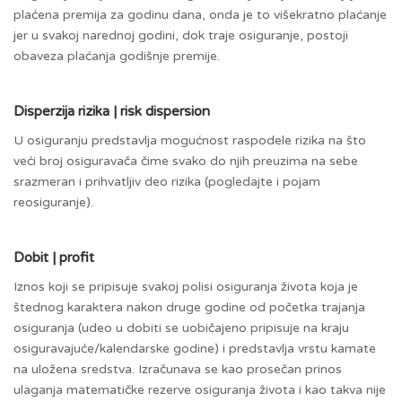
plaćena premija za godinu dana, onda je to višekratno plaćanje
jer u svakoj narednoj godini, dok traje osiguranje, postoji
obaveza plaćanja godišnje premije.
Disperzija rizika | risk dispersion
U osiguranju predstavlja mogućnost raspodele rizika na što
veći broj osiguravača čime svako do njih preuzima na sebe
srazmeran i prihvatljiv deo rizika (pogledajte i pojam
reosiguranje).
Dobit | profit
Iznos koji se pripisuje svakoj polisi osiguranja života koja je
štednog karaktera nakon druge godine od početka trajanja
osiguranja (udeo u dobiti se uobičajeno pripisuje na kraju
osiguravajuće/kalendarske godine) i predstavlja vrstu kamate
na uložena sredstva. Izračunava se kao prosečan prinos
ulaganja matematičke rezerve osiguranja života i kao takva nije