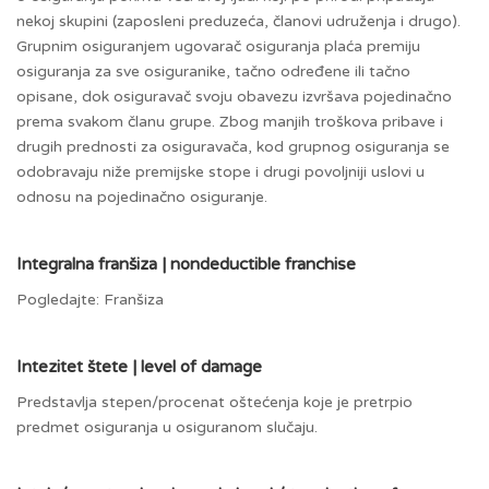
nekoj skupini (zaposleni preduzeća, članovi udruženja i drugo).
Grupnim osiguranjem ugovarač osiguranja plaća premiju
osiguranja za sve osiguranike, tačno određene ili tačno
opisane, dok osiguravač svoju obavezu izvršava pojedinačno
prema svakom članu grupe. Zbog manjih troškova pribave i
drugih prednosti za osiguravača, kod grupnog osiguranja se
odobravaju niže premijske stope i drugi povoljniji uslovi u
odnosu na pojedinačno osiguranje.
Integralna franšiza | nondeductible franchise
Pogledajte: Franšiza
Intezitet štete | level of damage
Predstavlja stepen/procenat oštećenja koje je pretrpio
predmet osiguranja u osiguranom slučaju.