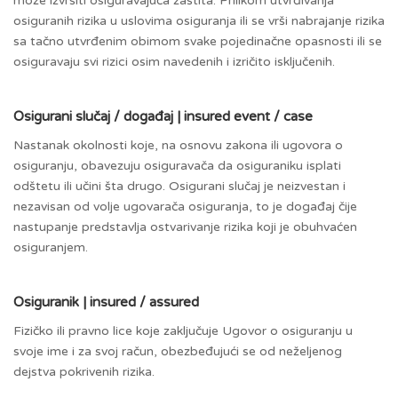
može izvršiti osiguravajuća zaštita. Prilikom utvrđivanja
osiguranih rizika u uslovima osiguranja ili se vrši nabrajanje rizika
sa tačno utvrđenim obimom svake pojedinačne opasnosti ili se
osiguravaju svi rizici osim navedenih i izričito isključenih.
Osigurani slučaj / događaj | insured event / case
Nastanak okolnosti koje, na osnovu zakona ili ugovora o
osiguranju, obavezuju osiguravača da osiguraniku isplati
odštetu ili učini šta drugo. Osigurani slučaj je neizvestan i
nezavisan od volje ugovarača osiguranja, to je događaj čije
nastupanje predstavlja ostvarivanje rizika koji je obuhvaćen
osiguranjem.
Osiguranik | insured / assured
Fizičko ili pravno lice koje zaključuje Ugovor o osiguranju u
svoje ime i za svoj račun, obezbeđujući se od neželjenog
dejstva pokrivenih rizika.