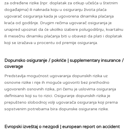
za određene rizike (npr. doplatak za otkup učešća u štetnim
događajima) ili naknada koju u osiguranju života plaća
ugovarač osiguranja kada je ugovorena dinamika plaćanja
kraća od godišnje. Drugim rečima ugovarač osiguranja je
unapred upoznat da će ukoliko izabere polugodišnju, kvartalnu
ili mesečnu dinamiku plaćanja biti u obavezi da plati i doplatak
koji se izražava u procentu od premije osiguranja.
Dopunsko osiguranje / pokriće | supplementary insurance /
coverage
Predstavlja mogućnost ugovaranja dopunskih rizika uz
osnovne rizike i nije ih moguće ugovoriti bez prethodno
ugovorenih osnovnih rizika, pri čemu je uslovima osiguranja
definisano koji su to rizici. Osiguranje dopunskih rizika je
prepušteno slobodnoj volji ugovarača osiguranja koji prema
sopstvenim potrebama bira dopunske osigurane rizike.
Evropski izveštaj o nezgodi | european report on accident