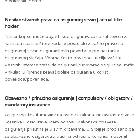
medicinsku pomoć.
Nosilac stvarnih prava na osiguranoj stvari | actual title
holder
Titular koji se može pojaviti kod osiguravača sa zahtevom za
naknadu nastale štete kada je postojalo založno pravo na
osiguranoj stvari osiguranikovih poverilaca pre nastanka
osiguranog slučaja. Veoma često poverioci, u cilju zaštite
vlastitih interesa traže da osiguranik/ugovarač osiguranja izvrše
vinkulaciju (prenos prava) polise osiguranja u korist
poverioca/poverilaca.
Obavezno / prinudno osiguranje | compulsory / obligatory /
mandatory insurance
Osiguranje lica ili imovine na osnovu zakona, nezavisno od volje
učesnika u osiguravajućem odnosu. Zakonska obaveza
osiguranja prisutna je u svim državama. U Srbiji je propisano da
se obavezno osiguravaju vlasnici odnosno korisnici motornih