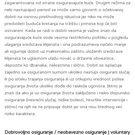
zagarantovana od strane osiguravajuće kuće. Drugim rečima za
neki nastupajući period se može samo govoriti o očekivanoj
dobiti na osnovu prethodnog iskustva jer niko ne može
predvideti buduća kretanja na tržištu i prinose koji će biti
ostvareni. Kada se radi o dobiti veoma je važno znati da
osiguravajuće kuće vode veoma restriktivnu politiku u pogledu
ulaganja sredstava klijenata i ona podrazumeva načelo manje
ali sigurnije dobiti uz maksimalnu zaštitu uloženih sredstava
klijenata te uglavnom ulažu novac u državne obveznice,
depozite ko dbanaka, nekretnine i slično. Dobit se isplaćuje
zajedno sa osiguranom sumom ukoliko nastupi osigurani slučaj
ili po isteku trajanja osiguranja ili uz otkupnu vrednost polise
osiguranja života ukoliko dođe do raskida ugovora. Bitno je
znati da ako je uz osiguranje života zaključeno i neko dopunsko
osiguranje (nesrećni slučaj, teške bolesti, hirurške intervencije i
slično) na njih se ne pripisuje dobit jer ona nisu štednog već
riziko karaktera.
Dobrovoljno osiguranje / neobavezno osiguranje | voluntary