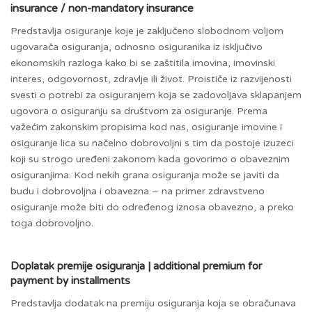
insurance / non-mandatory insurance
Predstavlja osiguranje koje je zaključeno slobodnom voljom
ugovarača osiguranja, odnosno osiguranika iz isključivo
ekonomskih razloga kako bi se zaštitila imovina, imovinski
interes, odgovornost, zdravlje ili život. Proističe iz razvijenosti
svesti o potrebi za osiguranjem koja se zadovoljava sklapanjem
ugovora o osiguranju sa društvom za osiguranje. Prema
važećim zakonskim propisima kod nas, osiguranje imovine i
osiguranje lica su načelno dobrovoljni s tim da postoje izuzeci
koji su strogo uređeni zakonom kada govorimo o obaveznim
osiguranjima. Kod nekih grana osiguranja može se javiti da
budu i dobrovoljna i obavezna – na primer zdravstveno
osiguranje može biti do određenog iznosa obavezno, a preko
toga dobrovoljno.
Doplatak premije osiguranja | additional premium for
payment by installments
Predstavlja dodatak na premiju osiguranja koja se obračunava