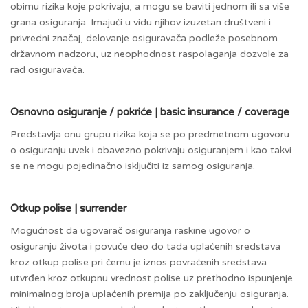
obimu rizika koje pokrivaju, a mogu se baviti jednom ili sa više
grana osiguranja. Imajući u vidu njihov izuzetan društveni i
privredni značaj, delovanje osiguravača podleže posebnom
državnom nadzoru, uz neophodnost raspolaganja dozvole za
rad osiguravača.
Osnovno osiguranje / pokriće | basic insurance / coverage
Predstavlja onu grupu rizika koja se po predmetnom ugovoru
o osiguranju uvek i obavezno pokrivaju osiguranjem i kao takvi
se ne mogu pojedinačno isključiti iz samog osiguranja.
Otkup polise | surrender
Mogućnost da ugovarač osiguranja raskine ugovor o
osiguranju života i povuče deo do tada uplaćenih sredstava
kroz otkup polise pri čemu je iznos povraćenih sredstava
utvrđen kroz otkupnu vrednost polise uz prethodno ispunjenje
minimalnog broja uplaćenih premija po zaključenju osiguranja.