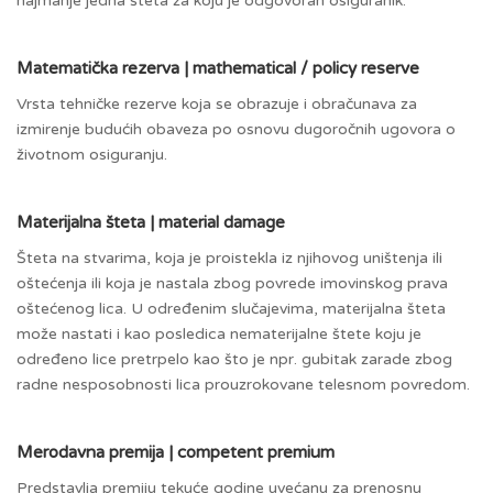
najmanje jedna šteta za koju je odgovoran osiguranik.
Matematička rezerva | mathematical / policy reserve
Vrsta tehničke rezerve koja se obrazuje i obračunava za
izmirenje budućih obaveza po osnovu dugoročnih ugovora o
životnom osiguranju.
Materijalna šteta | material damage
Šteta na stvarima, koja je proistekla iz njihovog uništenja ili
oštećenja ili koja je nastala zbog povrede imovinskog prava
oštećenog lica. U određenim slučajevima, materijalna šteta
može nastati i kao posledica nematerijalne štete koju je
određeno lice pretrpelo kao što je npr. gubitak zarade zbog
radne nesposobnosti lica prouzrokovane telesnom povredom.
Merodavna premija | competent premium
Predstavlja premiju tekuće godine uvećanu za prenosnu