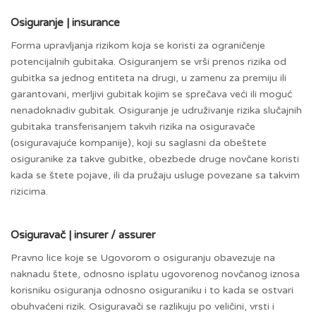
Osiguranje | insurance
Forma upravljanja rizikom koja se koristi za ograničenje
potencijalnih gubitaka. Osiguranjem se vrši prenos rizika od
gubitka sa jednog entiteta na drugi, u zamenu za premiju ili
garantovani, merljivi gubitak kojim se sprečava veći ili moguć
nenadoknadiv gubitak. Osiguranje je udruživanje rizika slučajnih
gubitaka transferisanjem takvih rizika na osiguravače
(osiguravajuće kompanije), koji su saglasni da obeštete
osiguranike za takve gubitke, obezbede druge novčane koristi
kada se štete pojave, ili da pružaju usluge povezane sa takvim
rizicima.
Osiguravač | insurer / assurer
Pravno lice koje se Ugovorom o osiguranju obavezuje na
naknadu štete, odnosno isplatu ugovorenog novčanog iznosa
korisniku osiguranja odnosno osiguraniku i to kada se ostvari
obuhvaćeni rizik. Osiguravači se razlikuju po veličini, vrsti i