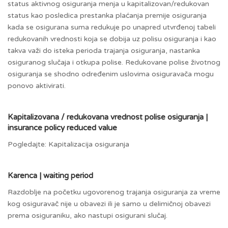
status aktivnog osiguranja menja u kapitalizovan/redukovan
status kao posledica prestanka plaćanja premije osiguranja
kada se osigurana suma redukuje po unapred utvrđenoj tabeli
redukovanih vrednosti koja se dobija uz polisu osiguranja i kao
takva važi do isteka perioda trajanja osiguranja, nastanka
osiguranog slučaja i otkupa polise. Redukovane polise životnog
osiguranja se shodno određenim uslovima osiguravača mogu
ponovo aktivirati.
Kapitalizovana / redukovana vrednost polise osiguranja |
insurance policy reduced value
Pogledajte: Kapitalizacija osiguranja
Karenca | waiting period
Razdoblje na početku ugovorenog trajanja osiguranja za vreme
kog osiguravač nije u obavezi ili je samo u delimičnoj obavezi
prema osiguraniku, ako nastupi osigurani slučaj.