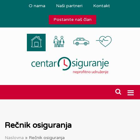
O nama
Naši partneri
Kontakt
Postanite naš član
Rečnik osiguranja
Naslovna
»
Rečnik osiguranja