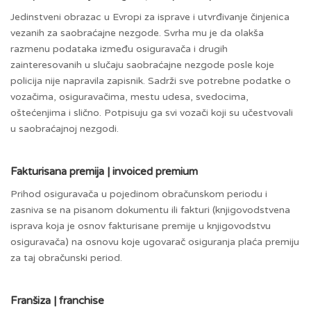
Jedinstveni obrazac u Evropi za isprave i utvrđivanje činjenica
vezanih za saobraćajne nezgode. Svrha mu je da olakša
razmenu podataka između osiguravača i drugih
zainteresovanih u slučaju saobraćajne nezgode posle koje
policija nije napravila zapisnik. Sadrži sve potrebne podatke o
vozačima, osiguravačima, mestu udesa, svedocima,
oštećenjima i slično. Potpisuju ga svi vozači koji su učestvovali
u saobraćajnoj nezgodi.
Fakturisana premija | invoiced premium
Prihod osiguravača u pojedinom obračunskom periodu i
zasniva se na pisanom dokumentu ili fakturi (knjigovodstvena
isprava koja je osnov fakturisane premije u knjigovodstvu
osiguravača) na osnovu koje ugovarač osiguranja plaća premiju
za taj obračunski period.
Franšiza | franchise