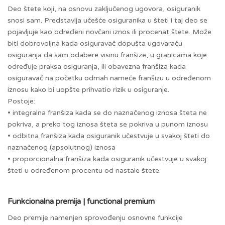
Deo štete koji, na osnovu zaključenog ugovora, osiguranik
snosi sam. Predstavlja učešće osiguranika u šteti i taj deo se
pojavljuje kao određeni novčani iznos ili procenat štete. Može
biti dobrovoljna kada osiguravač dopušta ugovaraču
osiguranja da sam odabere visinu franšize, u granicama koje
određuje praksa osiguranja, ili obavezna franšiza kada
osiguravač na početku odmah nameće franšizu u određenom
iznosu kako bi uopšte prihvatio rizik u osiguranje.
Postoje:
• integralna franšiza kada se do naznačenog iznosa šteta ne
pokriva, a preko tog iznosa šteta se pokriva u punom iznosu
• odbitna franšiza kada osiguranik učestvuje u svakoj šteti do
naznačenog (apsolutnog) iznosa
• proporcionalna franšiza kada osiguranik učestvuje u svakoj
šteti u određenom procentu od nastale štete.
Funkcionalna premija | functional premium
Deo premije namenjen sprovođenju osnovne funkcije