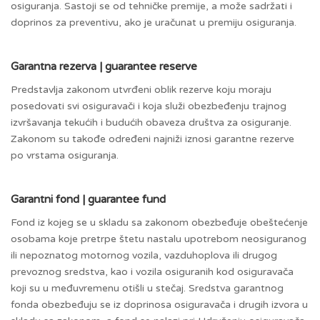
osiguranja. Sastoji se od tehničke premije, a može sadržati i
doprinos za preventivu, ako je uračunat u premiju osiguranja.
Garantna rezerva | guarantee reserve
Predstavlja zakonom utvrđeni oblik rezerve koju moraju
posedovati svi osiguravači i koja služi obezbeđenju trajnog
izvršavanja tekućih i budućih obaveza društva za osiguranje.
Zakonom su takođe određeni najniži iznosi garantne rezerve
po vrstama osiguranja.
Garantni fond | guarantee fund
Fond iz kojeg se u skladu sa zakonom obezbeđuje obeštećenje
osobama koje pretrpe štetu nastalu upotrebom neosiguranog
ili nepoznatog motornog vozila, vazduhoplova ili drugog
prevoznog sredstva, kao i vozila osiguranih kod osiguravača
koji su u međuvremenu otišli u stečaj. Sredstva garantnog
fonda obezbeđuju se iz doprinosa osiguravača i drugih izvora u