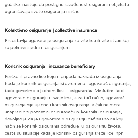
gubitke, nastoje da postignu razuđenost osiguranih objekata,
ograničavaju svote osiguranja i slično.
Kolektivno osiguranje | collective insurance
Predstavlja ugovaranje osiguranja za više lica ili više stvari koji
su pokriveni jednim osiguranjem.
Korisnik osiguranja | insurance beneficiary
Fizičko ili pravno lice kojem pripada naknada iz osiguranja.
Kada je korisnik osiguranja istovremeno i ugovarač osiguranja,
tada govorimo o jednom licu – osiguraniku. Međutim, kod
ugovora o osiguranju u svoje ime, a za tuđ račun, ugovarač
osiguranja nije ujedno i korisnik osiguranja, a čak ne mora
unapred biti poznat ni osiguravaču ni korisniku osiguranja,
dovoljno je da je ugovorom o osiguranju definisano na koji
način se korisnik osiguranja određuje. U osiguranju života,
česte su situacije kada je korisnik osiguranja treće lice, npr.