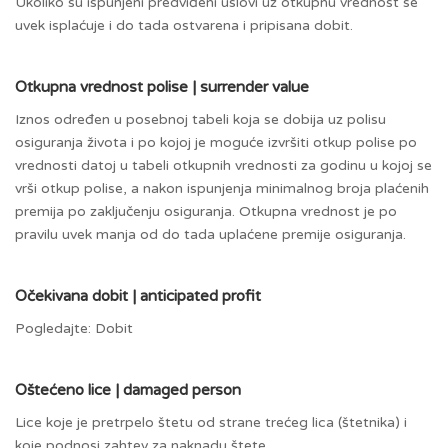
Ukoliko su ispunjeni predviđeni uslovi uz otkupnu vrednost se
uvek isplaćuje i do tada ostvarena i pripisana dobit.
Otkupna vrednost polise | surrender value
Iznos određen u posebnoj tabeli koja se dobija uz polisu
osiguranja života i po kojoj je moguće izvršiti otkup polise po
vrednosti datoj u tabeli otkupnih vrednosti za godinu u kojoj se
vrši otkup polise, a nakon ispunjenja minimalnog broja plaćenih
premija po zaključenju osiguranja. Otkupna vrednost je po
pravilu uvek manja od do tada uplaćene premije osiguranja.
Očekivana dobit | anticipated profit
Pogledajte: Dobit
Oštećeno lice | damaged person
Lice koje je pretrpelo štetu od strane trećeg lica (štetnika) i
koje podnosi zahtev za naknadu štete.