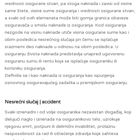
vrednosti osigurane stvari, pa stoga naknada i zavisi od visine
same štete, visine sume osiguranja i vrednosti osigurane stvari,
a svaki od ovih elemenata može biti gornja granica obaveze
osiguravača u smislu naknade iz osiguranja. Kod osiguranja
nezgode na visinu naknade utiče visina osigurane sume kao i
obim posledica nesrećnog slučaja pri čemu se isplaćuje
srazmerni deo naknade u odnosu na obim posledica. U
osiguranju života naknada predstavlja unapred ugovorenu
osiguranu sumu ili rentu koja se isplaćuje osiguraniku ili
korisniku osiguranja.
Definiše se i kao naknada iz osiguranja kao ispunjenja
osnovnog osiguravajućeg zadatka u premijskom osiguranju.
Nesrećni slučaj | accident
Svaki iznenadni i od volje osiguranika nezavistan događaj, koji
delujući naglo i iznenada na osiguranikovo telo, uzrokuje
njegovu smrt, potpuni ili delimični invaliditet, prolaznu
nesposobnost za rad ili oštećenje zdravlja koje zahteva