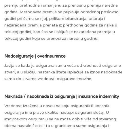
premiju prethodne i umanjenu za prenosnu premiju naredne
godine. Merodavna premija se pripisuje određenoj poslovnoj
godini pri čemu se njoj, prilikom bilansiranja, pribraja i
nezarađena premija preneta iz prethodne godine za rizike u
tekućoj godini, kao što se i isključuje nezarađena premija u
tekućoj godini koja se prenosi za narednu godinu.
Nadosiguranje | overinsurance
Javlja se kada je osigurana suma veća od vrednosti osigurane
stvari, a u slučaju nastanka štete isplaćuje se iznos nadoknade
samo do stvarne vrednosti osigurane imovine.
Naknada / nadoknada iz osiguranja | insurance indemnity
Vrednost izražena u novcu na koju osiguranik ili korisnik
osiguranja ima pravo ukoliko nastupi osigurani slučaj. U
imovinskom osiguranju se ne može dobiti više od stvarnog
obima nastale štete i to u granicama sume osiguranja i