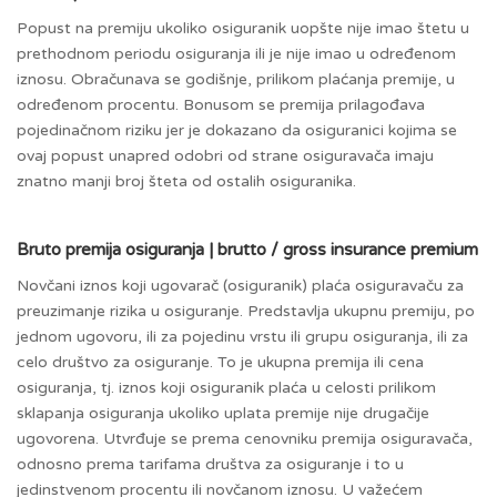
Popust na premiju ukoliko osiguranik uopšte nije imao štetu u
prethodnom periodu osiguranja ili je nije imao u određenom
iznosu. Obračunava se godišnje, prilikom plaćanja premije, u
određenom procentu. Bonusom se premija prilagođava
pojedinačnom riziku jer je dokazano da osiguranici kojima se
ovaj popust unapred odobri od strane osiguravača imaju
znatno manji broj šteta od ostalih osiguranika.
Bruto premija osiguranja | brutto / gross insurance premium
Novčani iznos koji ugovarač (osiguranik) plaća osiguravaču za
preuzimanje rizika u osiguranje. Predstavlja ukupnu premiju, po
jednom ugovoru, ili za pojedinu vrstu ili grupu osiguranja, ili za
celo društvo za osiguranje. To je ukupna premija ili cena
osiguranja, tj. iznos koji osiguranik plaća u celosti prilikom
sklapanja osiguranja ukoliko uplata premije nije drugačije
ugovorena. Utvrđuje se prema cenovniku premija osiguravača,
odnosno prema tarifama društva za osiguranje i to u
jedinstvenom procentu ili novčanom iznosu. U važećem