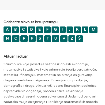
Odaberite slovo za brzu pretragu
A
B
C
D
E
F
G
I
J
K
L
M
N
O
P
R
S
T
U
V
Z
Š
Aktuar | actuar
Stručno lice koje poseduje veštine iz oblasti ekonomije,
matematike i statistike i koje primenjuje teoriju verovatnoće,
statistiku i finansijsku matematiku na pitanja osiguravanja,
ulaganja sredstava osiguranja, finansijskog upravljanja,
demografije i drugo. Aktuar vrši ocenu finansijskih posledica
nepredviđenih događaja, procenu rizika, utvrđivanje
adekvatnosti rezervi i ocenu solventnosti. Jedan od osnovnih
zadataka mu je dizajniranje i korišćenje matematičkih modela