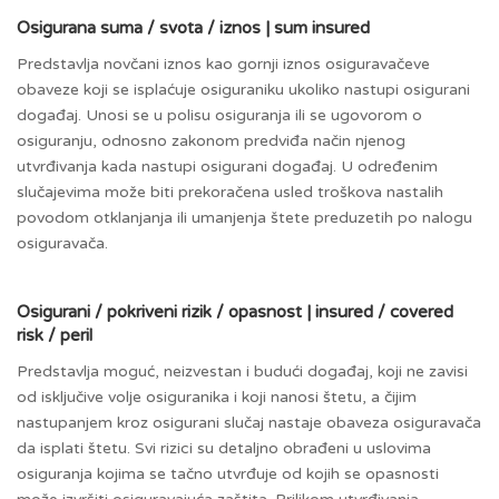
Osigurana suma / svota / iznos | sum insured
Predstavlja novčani iznos kao gornji iznos osiguravačeve
obaveze koji se isplaćuje osiguraniku ukoliko nastupi osigurani
događaj. Unosi se u polisu osiguranja ili se ugovorom o
osiguranju, odnosno zakonom predviđa način njenog
utvrđivanja kada nastupi osigurani događaj. U određenim
slučajevima može biti prekoračena usled troškova nastalih
povodom otklanjanja ili umanjenja štete preduzetih po nalogu
osiguravača.
Osigurani / pokriveni rizik / opasnost | insured / covered
risk / peril
Predstavlja moguć, neizvestan i budući događaj, koji ne zavisi
od isključive volje osiguranika i koji nanosi štetu, a čijim
nastupanjem kroz osigurani slučaj nastaje obaveza osiguravača
da isplati štetu. Svi rizici su detaljno obrađeni u uslovima
osiguranja kojima se tačno utvrđuje od kojih se opasnosti