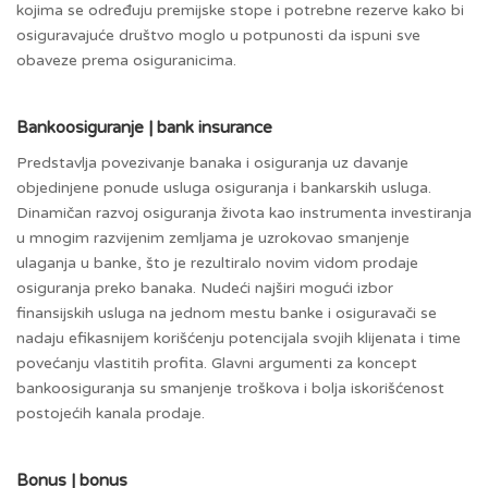
kojima se određuju premijske stope i potrebne rezerve kako bi
osiguravajuće društvo moglo u potpunosti da ispuni sve
obaveze prema osiguranicima.
Bankoosiguranje | bank insurance
Predstavlja povezivanje banaka i osiguranja uz davanje
objedinjene ponude usluga osiguranja i bankarskih usluga.
Dinamičan razvoj osiguranja života kao instrumenta investiranja
u mnogim razvijenim zemljama je uzrokovao smanjenje
ulaganja u banke, što je rezultiralo novim vidom prodaje
osiguranja preko banaka. Nudeći najširi mogući izbor
finansijskih usluga na jednom mestu banke i osiguravači se
nadaju efikasnijem korišćenju potencijala svojih klijenata i time
povećanju vlastitih profita. Glavni argumenti za koncept
bankoosiguranja su smanjenje troškova i bolja iskorišćenost
postojećih kanala prodaje.
Bonus | bonus