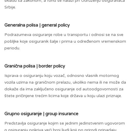
skladu sa zakonom, a fond se nalazi pri Udruženju osiguravača
Srbije.
Generalna polisa | general policy
Podrazumeva osiguranje robe u transportu i odnosi se na sve
pošiljke koje osiguranik šalje i prima u određenom vremenskom
periodu.
Granična polisa | border policy
Isprava o osiguranju koju vozač, odnosno vlasnik motornog
vozila uzima na graničnom prelazu, ukoliko nema ili ne može da
dokaže da ima zaključeno osiguranje od autoodgovornosti za
štete pričinjene trećim licima koje država u koju ulazi priznaje.
Grupno osiguranje | group insurance
Predstavlja osiguranje kojim se jednim jedinstvenim ugovorom
o osiguranju pokriva veći broj ljudi koji po prirodi pripadaju