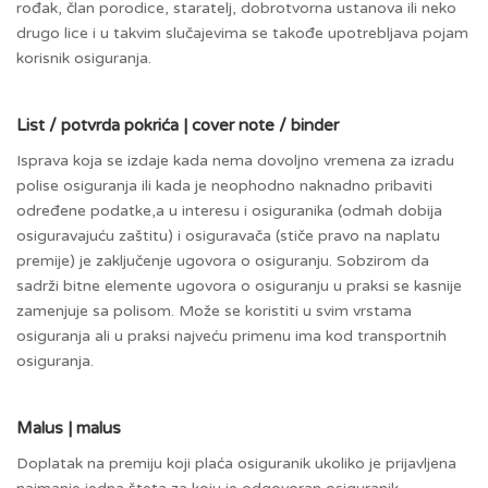
rođak, član porodice, staratelj, dobrotvorna ustanova ili neko
drugo lice i u takvim slučajevima se takođe upotrebljava pojam
korisnik osiguranja.
List / potvrda pokrića | cover note / binder
Isprava koja se izdaje kada nema dovoljno vremena za izradu
polise osiguranja ili kada je neophodno naknadno pribaviti
određene podatke,a u interesu i osiguranika (odmah dobija
osiguravajuću zaštitu) i osiguravača (stiče pravo na naplatu
premije) je zaključenje ugovora o osiguranju. Sobzirom da
sadrži bitne elemente ugovora o osiguranju u praksi se kasnije
zamenjuje sa polisom. Može se koristiti u svim vrstama
osiguranja ali u praksi najveću primenu ima kod transportnih
osiguranja.
Malus | malus
Doplatak na premiju koji plaća osiguranik ukoliko je prijavljena