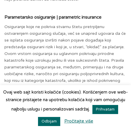
Parametarsko osiguranje | parametric insurance
Osiguranje koje ne pokriva stvarnu štetu pretrpljenu
ostvarenjem osiguranog slučaja, već se unapred ugovara da će
se isplata osiguranja izvršiti nakon pojave događaja koji
predstavlja osigurani rizik i koji je, u stvari, “okidač” za plaćanje.
Ovom vrstom osiguranja su uglavnom pokrivaju prirodne
katastrofe koje uzrokuju jednu ili vise sukcesivnih šteta. Pravila
parametarskog osiguranja se, međutim, primenjuju i na druge
uobičajne rizike, naročito pri osiguranju poljoprivrednih kultura,
koji nisu iz kategorije katastrofa, ukoliko je ishod pokrivenog
rizika u skladu sa primenjenim parametrom ili indeksom
Ovaj web sajt koristi kolačiće (cookies). Korišćenjem ove web-
parametra.
stranice pristajete na upotrebu kolačića koji vam omogućuju
najbolju uslugu i personalizovani sadržaj.
Prihvatam
Podosiguranje | underinsurance
Pročitajte više
Podrazumeva da je u trenutku zaključenja osiguranja, vrednost
Odbijam
osiguranog predmeta bila veća od sume osiguranja, te će